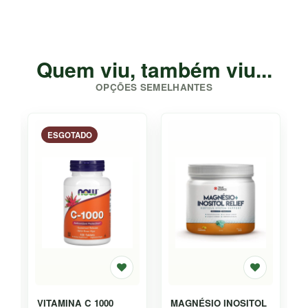
Quem viu, também viu...
OPÇÕES SEMELHANTES
-7%
ESGOTADO
ESGOTADO
-10%
0
VITAMINA C
BLUE CALM