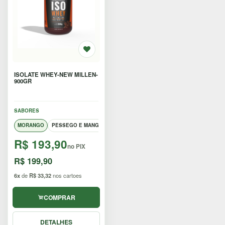
EMAGRECEDORES
ENERGIA
MASSA
MUSCULAR
ISOLATE WHEY-NEW MILLEN-
900GR
SAÚDE /
NATURAIS
SABORES
MORANGO
PESSEGO E MANGA
CHOCOLATE
SALE
R$ 193,90
no PIX
R$ 199,90
CENTRAL
6x
de
R$ 33,32
nos cartoes
ATENDIMENTO
COMPRAR
(37) 9
9957-
DETALHES