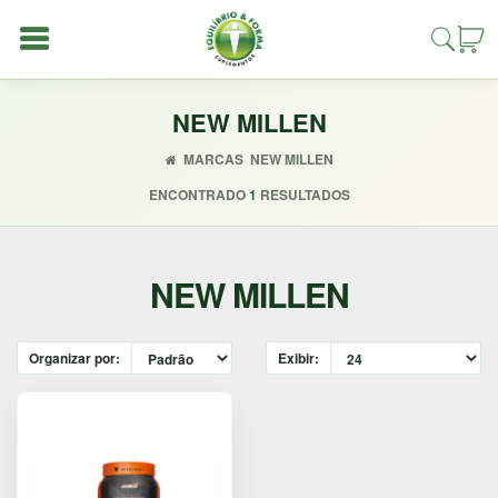
NEW MILLEN
MARCAS
NEW MILLEN
ENCONTRADO
1
RESULTADOS
Entrar
Cadastrar
NEW MILLEN
INÍCIO
Organizar por:
Exibir:
ACESSÓRIOS
ALIMENTAÇÃO
FIT
COMBOS