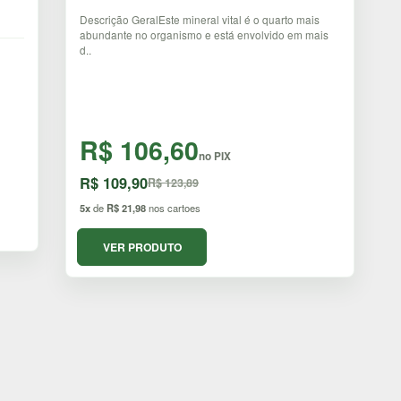
Descrição GeralEste mineral vital é o quarto mais
abundante no organismo e está envolvido em mais
d..
R$ 106,60
no PIX
R$ 109,90
R$ 123,89
5x
de
R$ 21,98
nos cartoes
VER PRODUTO