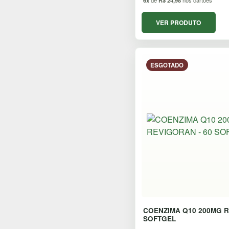
6x
de
R$ 24,98
nos cartoes
VER PRODUTO
ESGOTADO
COENZIMA Q10 200MG R
SOFTGEL