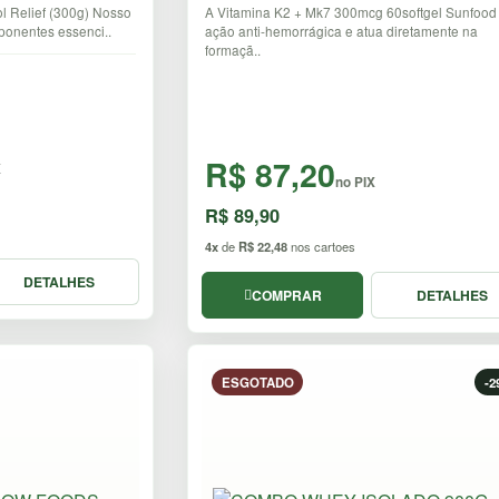
l Relief (300g) Nosso
A Vitamina K2 + Mk7 300mcg 60softgel Sunfood
onentes essenci..
ação anti-hemorrágica e atua diretamente na
formaçã..
R$ 87,20
X
no PIX
R$ 89,90
4x
de
R$ 22,48
nos cartoes
DETALHES
COMPRAR
DETALHES
ESGOTADO
-2