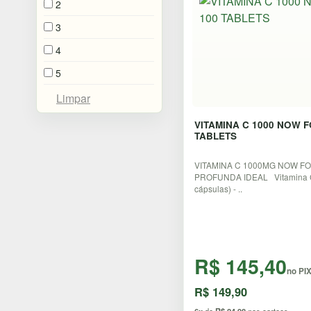
2
3
4
5
VITAMINA C 1000 NOW F
TABLETS
VITAMINA C 1000MG NOW F
PROFUNDA IDEAL Vitamina C
cápsulas) - ..
R$ 145,40
no PI
R$ 149,90