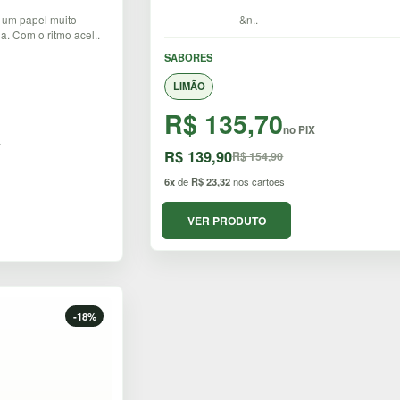
 um papel muito
&n..
a. Com o ritmo acel..
SABORES
LIMÃO
R$ 135,70
no PIX
X
R$ 139,90
R$ 154,90
6x
de
R$ 23,32
nos cartoes
VER PRODUTO
-18%