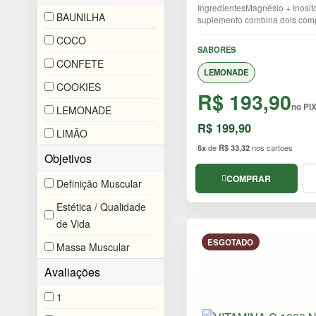
IngredientesMagnésio + Inosito
BAUNILHA
suplemento combina dois comp
COCO
SABORES
CONFETE
LEMONADE
COOKIES
R$ 193,90
no PI
LEMONADE
R$ 199,90
LIMÃO
6x
de
R$ 33,32
nos cartoes
Objetivos
COMPRAR
Definição Muscular
Estética / Qualidade
de Vida
ESGOTADO
Massa Muscular
Avaliações
1