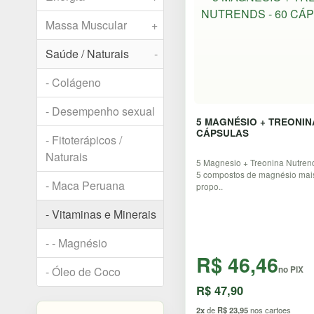
Massa Muscular
+
Saúde / Naturais
-
- Colágeno
- Desempenho sexual
5 MAGNÉSIO + TREONIN
CÁPSULAS
- Fitoterápicos /
Naturais
5 Magnesio + Treonina Nutren
5 compostos de magnésio mais 
- Maca Peruana
propo..
- Vitaminas e Minerais
-
- - Magnésio
R$ 46,46
- Óleo de Coco
no PIX
R$ 47,90
2x
de
R$ 23,95
nos cartoes