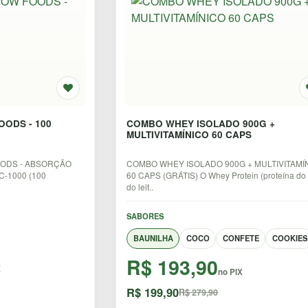
OODS - 100
COMBO WHEY ISOLADO 900G +
MULTIVITAMÍNICO 60 CAPS
OODS - ABSORÇÃO
COMBO WHEY ISOLADO 900G + MULTIVITAMÍ
-1000 (100
60 CAPS (GRÁTIS) O Whey Protein (proteína do
do leit..
SABORES
BAUNILHA
COCO
CONFETE
COOKIES
R$ 193,90
X
no PIX
R$ 199,90
R$ 279,90