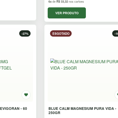
6x
de
R$ 33,32
nos cartoes
VER PRODUTO
-27%
ESGOTADO
-1
EVIGORAN - 60
BLUE CALM MAGNESIUM PURA VIDA -
250GR