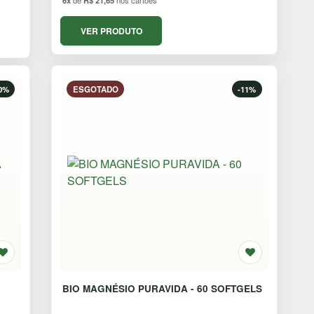
6x
de
R$ 21,65
nos cartoes
VER PRODUTO
0%
ESGOTADO
-11%
BIO MAGNÉSIO PURAVIDA - 60 SOFTGELS