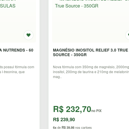
A NUTRENDS - 60
MAGNÉSIO INOSITOL RELIEF 3.0 TRUE
SOURCE - 350GR
ds possui fórmula com
Nova fórmula com 350mg de magnésio, 2000mg
l-treonina, que
inositol, 200mg de taurina e 210mg de melatoni
mag..
R$ 232,70
no PIX
R$ 239,90
6x
de
R$ 39,98
nos cartoes