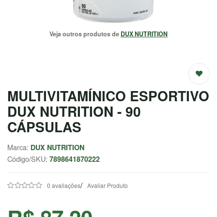
EMAGRECEDORES
Veja outros produtos de
DUX NUTRITION
ENERGIA
MASSA
MUSCULAR
MULTIVITAMÍNICO ESPORTIVO
SAÚDE /
NATURAIS
DUX NUTRITION - 90
CÁPSULAS
SALE
Marca:
DUX NUTRITION
Código/SKU:
7898641870222
CENTRAL
ATENDIMENTO
/
0 avaliações
Avaliar Produto
(37) 9
9957-