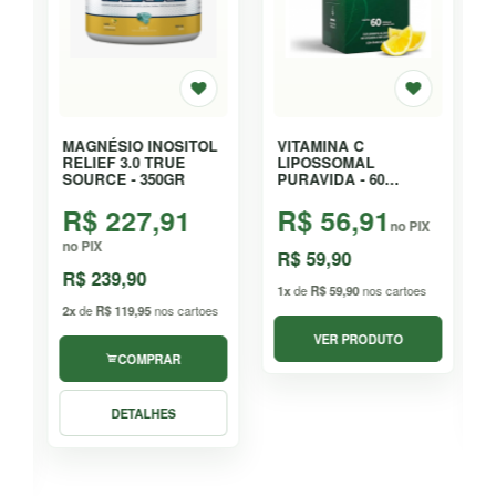
MAGNÉSIO INOSITOL
VITAMINA C
RELIEF 3.0 TRUE
LIPOSSOMAL
SOURCE - 350GR
PURAVIDA - 60
CAPSULAS
R$ 227,91
R$ 56,91
no PIX
no PIX
R$ 59,90
FETE
COOKIES
R$ 239,90
1x
de
R$ 59,90
nos cartoes
1
2x
de
R$ 119,95
nos cartoes
VER PRODUTO
COMPRAR
DETALHES