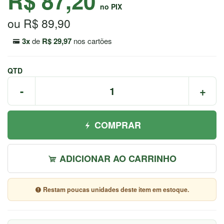
R$ 87,20
7044
no PIX
ou R$ 89,90
Chat
WhatsApp
3x
de
R$ 29,97
nos cartões
Envie-
nos uma
QTD
mensagem
-
+
COMPRAR
ADICIONAR AO CARRINHO
Restam poucas unidades deste item em estoque.