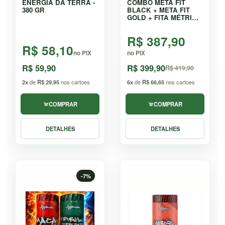
ENERGIA DA TERRA -
COMBO META FIT
380 GR
BLACK + META FIT
GOLD + FITA MÉTRICA
AUTOMÁTICA - KIT
R$ 387,90
R$ 58,10
no PIX
no PIX
R$ 59,90
R$ 399,90
R$ 419,90
2x
de
R$ 29,95
nos cartoes
6x
de
R$ 66,65
nos cartoes
COMPRAR
COMPRAR
DETALHES
DETALHES
-7%