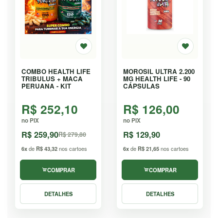
COMBO HEALTH LIFE
MOROSIL ULTRA 2.200
TRIBULUS + MACA
MG HEALTH LIFE - 90
PERUANA - KIT
CÁPSULAS
R$ 252,10
R$ 126,00
no PIX
no PIX
R$ 259,90
R$ 129,90
R$ 279,80
6x
de
R$ 43,32
nos cartoes
6x
de
R$ 21,65
nos cartoes
COMPRAR
COMPRAR
DETALHES
DETALHES