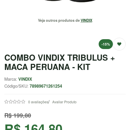
EMAGRECEDORES
Veja outros produtos de
VINDIX
ENERGIA
MASSA
MUSCULAR
-15%
COMBO VINDIX TRIBULUS +
SAÚDE /
NATURAIS
MACA PERUANA - KIT
SALE
Marca:
VINDIX
Código/SKU:
78989671261254
CENTRAL
/
ATENDIMENTO
0 avaliações
Avaliar Produto
R$ 199,80
(37) 9
R$ 164,80
9957-