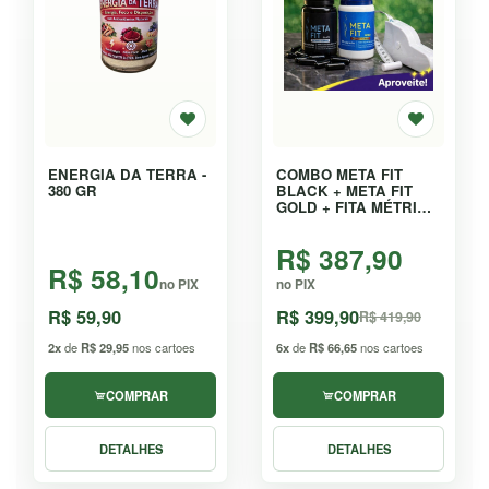
ENERGIA DA TERRA -
COMBO META FIT
380 GR
BLACK + META FIT
GOLD + FITA MÉTRICA
AUTOMÁTICA - KIT
R$ 387,90
R$ 58,10
no PIX
no PIX
R$ 59,90
R$ 399,90
R$ 419,90
2x
de
R$ 29,95
nos cartoes
6x
de
R$ 66,65
nos cartoes
COMPRAR
COMPRAR
DETALHES
DETALHES