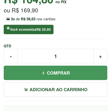
no PIX
7044
ou R$ 169,90
Chat
WhatsApp
3x
de
R$ 56,63
nos cartões
Envie-
Você economiza
R$ 29,90
nos uma
mensagem
QTD
-
+
COMPRAR
ADICIONAR AO CARRINHO