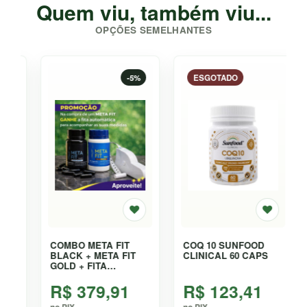
Quem viu, também viu...
OPÇÕES SEMELHANTES
-5%
ESGOTADO
COMBO META FIT
COQ 10 SUNFOOD
O
BLACK + META FIT
CLINICAL 60 CAPS
GOLD + FITA
MÉTRICA
R$ 379,91
R$ 123,41
AUTOMÁTICA - KIT