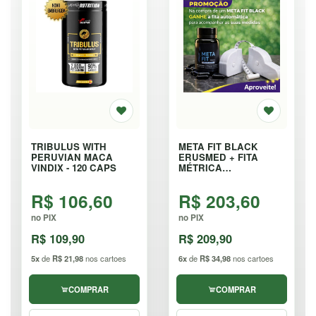
TRIBULUS WITH
META FIT BLACK
PERUVIAN MACA
ERUSMED + FITA
VINDIX - 120 CAPS
MÉTRICA
AUTOMÁTICA - 40
CÁPSULAS
R$ 106,60
R$ 203,60
no PIX
no PIX
R$ 109,90
R$ 209,90
5x
de
R$ 21,98
nos cartoes
6x
de
R$ 34,98
nos cartoes
COMPRAR
COMPRAR