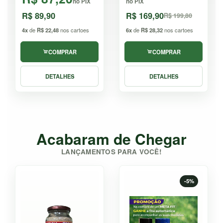
no PIX
no PIX
R$ 89,90
R$ 169,90
R$ 199,80
4x
de
R$ 22,48
nos cartoes
6x
de
R$ 28,32
nos cartoes
COMPRAR
COMPRAR
DETALHES
DETALHES
Acabaram de Chegar
LANÇAMENTOS PARA VOCÊ!
-5%