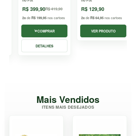
no PIX
no PIX
n
R$ 399,90
R$ 129,90
R$ 419,90
2x
de
R$ 199,95
nos cartoes
2x
de
R$ 64,95
nos cartoes
2
COMPRAR
VER PRODUTO
DETALHES
Mais Vendidos
ITENS MAIS DESEJADOS