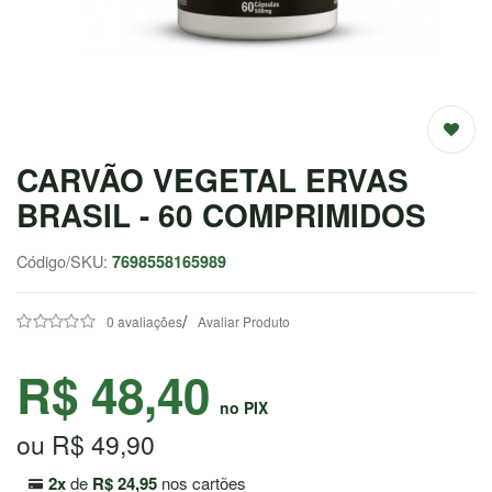
EMAGRECEDORES
ENERGIA
MASSA
MUSCULAR
CARVÃO VEGETAL ERVAS
BRASIL - 60 COMPRIMIDOS
SAÚDE /
NATURAIS
Código/SKU:
7698558165989
SALE
/
0 avaliações
Avaliar Produto
CENTRAL
R$ 48,40
ATENDIMENTO
no PIX
ou R$ 49,90
(37) 9
9957-
2x
de
R$ 24,95
nos cartões