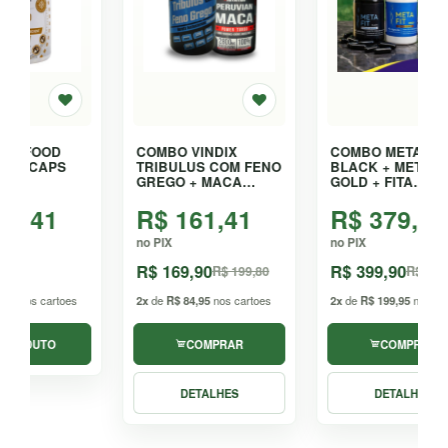
COMBO VINDIX
COMBO META FIT
TRIBULUS COM FENO
BLACK + META FIT
GREGO + MACA
GOLD + FITA
PERUANA - KIT
MÉTRICA
R$ 161,41
R$ 379,91
AUTOMÁTICA - KIT
no PIX
no PIX
R$ 169,90
R$ 399,90
R$ 199,80
R$ 419,90
2x
de
R$ 84,95
nos cartoes
2x
de
R$ 199,95
nos cartoes
COMPRAR
COMPRAR
DETALHES
DETALHES