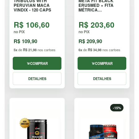
TRIBULUS WITH
META FIT BLACK
PERUVIAN MACA
ERUSMED + FITA
VINDIX - 120 CAPS
MÉTRICA
AUTOMÁTICA - 40
CÁPSULAS
R$ 106,60
R$ 203,60
no PIX
no PIX
R$ 109,90
R$ 209,90
5x
de
R$ 21,98
nos cartoes
6x
de
R$ 34,98
nos cartoes
COMPRAR
COMPRAR
DETALHES
DETALHES
-15%