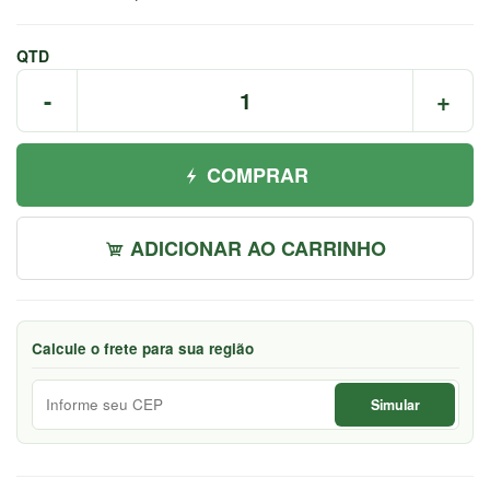
7044
Chat
QTD
WhatsApp
-
+
Envie-
nos uma
COMPRAR
mensagem
ADICIONAR AO CARRINHO
Calcule o frete para sua região
Simular