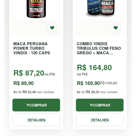
MACA PERUANA
COMBO VINDIX
POWER TURBO
TRIBULUS COM FENO
VINDIX - 120 CAPS
GREGO + MACA
PERUANA - KIT
R$ 164,80
R$ 87,20
no PIX
no PIX
R$ 89,90
R$ 169,90
R$ 199,80
4x
de
R$ 22,48
nos cartoes
6x
de
R$ 28,32
nos cartoes
COMPRAR
COMPRAR
DETALHES
DETALHES