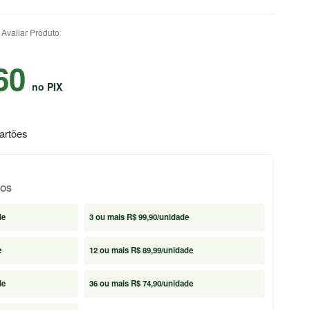
Avaliar Produto
60
no PIX
artões
NOS
de
3
ou mais
R$ 99,90
/unidade
e
12
ou mais
R$ 89,99
/unidade
de
36
ou mais
R$ 74,90
/unidade