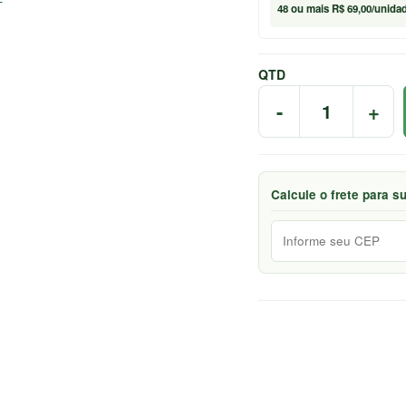
48
ou mais
R$ 69,00
/unida
QTD
-
+
Calcule o frete para s