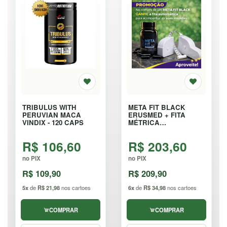
TRIBULUS WITH
META FIT BLACK
PERUVIAN MACA
ERUSMED + FITA
VINDIX - 120 CAPS
MÉTRICA
AUTOMÁTICA - 40
CÁPSULAS
R$ 106,60
R$ 203,60
no PIX
no PIX
R$ 109,90
R$ 209,90
5x
de
R$ 21,98
nos cartoes
6x
de
R$ 34,98
nos cartoes
COMPRAR
COMPRAR