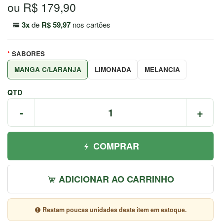
ou R$ 179,90
7044
Chat
3x
de
R$ 59,97
nos cartões
WhatsApp
SABORES
Envie-
nos uma
MANGA C/LARANJA
LIMONADA
MELANCIA
mensagem
QTD
-
+
COMPRAR
ADICIONAR AO CARRINHO
Restam poucas unidades deste item em estoque.