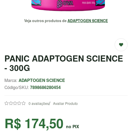
EMAGRECEDORES
Veja outros produtos de
ADAPTOGEN SCIENCE
ENERGIA
MASSA
MUSCULAR
PANIC ADAPTOGEN SCIENCE
SAÚDE /
NATURAIS
- 300G
SALE
Marca:
ADAPTOGEN SCIENCE
Código/SKU:
7898686280454
CENTRAL
/
ATENDIMENTO
0 avaliações
Avaliar Produto
R$ 174,50
(37) 9
no PIX
9957-