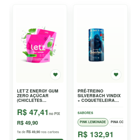
ESGOTADO
PRÉ WORKOUT
LET´Z ENERGY GUM
HÓRUS MAX
ZERO AÇÚCAR
TITANIUM - 300G
(CHICLETES
ENERGÉTICO) -
R$ 47,41
EMBALAGEM C/12
SABORES
no PIX
UNDS
R$ 49,90
LIMÃO YUZU
R$ 151,91
1x
de
R$ 49,90
nos cartoes