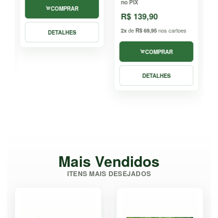
no PIX
n
COMPRAR
R$ 159,90
2x
de
R$ 79,95
nos cartoes
2
DETALHES
VER PRODUTO
Mais Vendidos
ITENS MAIS DESEJADOS