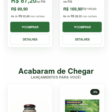
R$ 87,20
no PIX
no PIX
R$ 89,90
R$ 169,90
R$ 199,80
4x
de
R$ 22,48
nos cartoes
6x
de
R$ 28,32
nos cartoes
COMPRAR
COMPRAR
DETALHES
DETALHES
Acabaram de Chegar
LANÇAMENTOS PARA VOCÊ!
-5%