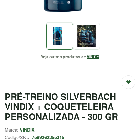
EMAGRECEDORES
ENERGIA
MASSA
MUSCULAR
Veja outros produtos de
VINDIX
SAÚDE /
NATURAIS
SALE
PRÉ-TREINO SILVERBACH
VINDIX + COQUETELEIRA
CENTRAL
ATENDIMENTO
PERSONALIZADA - 300 GR
(37) 9
Marca:
VINDIX
9957-
Código/SKU:
7589262255315