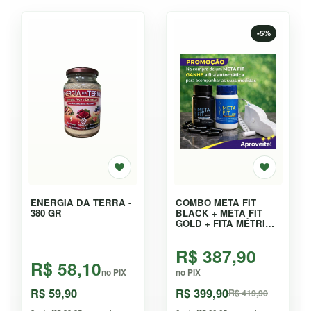
-5%
ENERGIA DA TERRA -
COMBO META FIT
380 GR
BLACK + META FIT
GOLD + FITA MÉTRICA
AUTOMÁTICA - KIT
R$ 387,90
R$ 58,10
no PIX
no PIX
R$ 59,90
R$ 399,90
R$ 419,90