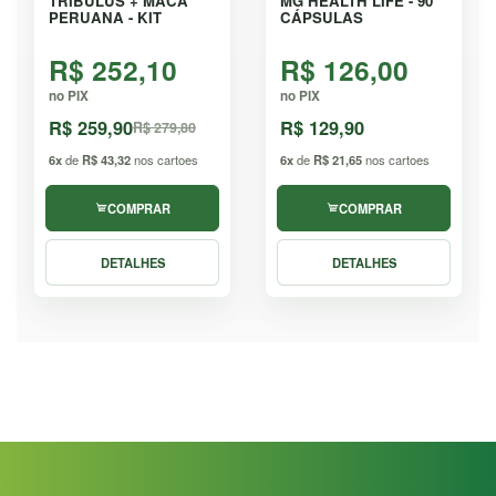
TRIBULUS + MACA
MG HEALTH LIFE - 90
PERUANA - KIT
CÁPSULAS
R$ 252,10
R$ 126,00
no PIX
no PIX
R$ 259,90
R$ 129,90
R$ 279,80
6x
de
R$ 43,32
nos cartoes
6x
de
R$ 21,65
nos cartoes
COMPRAR
COMPRAR
DETALHES
DETALHES