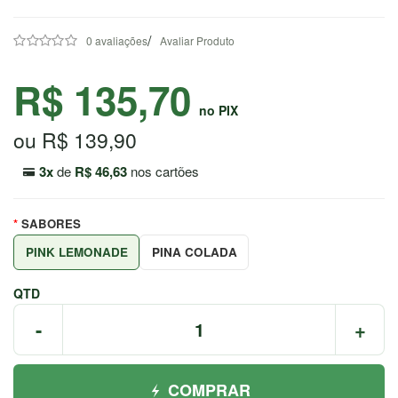
7044
/
0 avaliações
Avaliar Produto
Chat
WhatsApp
R$ 135,70
Envie-
no PIX
nos uma
ou R$ 139,90
mensagem
3x
de
R$ 46,63
nos cartões
SABORES
PINK LEMONADE
PINA COLADA
QTD
-
+
COMPRAR