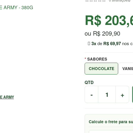
R$ 203,
ou R$ 209,90
3x
de
R$ 69,97
nos c
SABORES
CHOCOLATE
VANI
QTD
-
+
NE ARMY
Calcule o frete para s