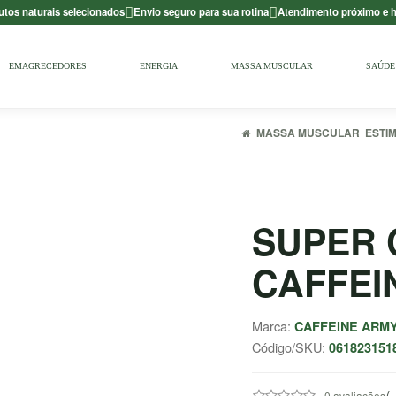
utos naturais selecionados
Envio seguro para sua rotina
Atendimento próximo e
EMAGRECEDORES
ENERGIA
MASSA MUSCULAR
SAÚDE 
MASSA MUSCULAR
ESTI
SUPER 
CAFFEI
Marca:
CAFFEINE ARM
Código/SKU:
061823151
/
0 avaliações