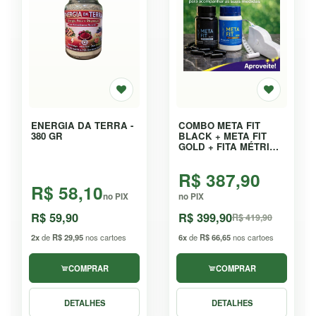
ENERGIA DA TERRA -
COMBO META FIT
380 GR
BLACK + META FIT
GOLD + FITA MÉTRICA
AUTOMÁTICA - KIT
R$ 387,90
R$ 58,10
no PIX
no PIX
R$ 59,90
R$ 399,90
R$ 419,90
2x
de
R$ 29,95
nos cartoes
6x
de
R$ 66,65
nos cartoes
COMPRAR
COMPRAR
DETALHES
DETALHES