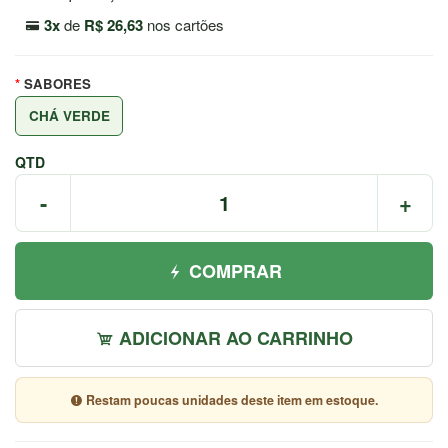
7044
3x
de
R$ 26,63
nos cartões
Chat
WhatsApp
SABORES
Envie-
CHÁ VERDE
nos uma
mensagem
QTD
-
+
COMPRAR
ADICIONAR AO CARRINHO
Restam poucas unidades deste item em estoque.