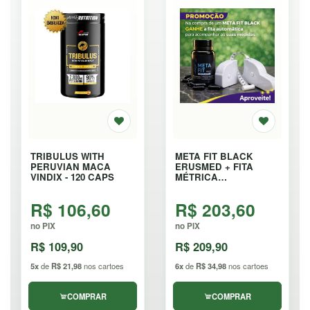
TRIBULUS WITH
META FIT BLACK
PERUVIAN MACA
ERUSMED + FITA
VINDIX - 120 CAPS
MÉTRICA
AUTOMÁTICA - 40
CÁPSULAS
R$ 106,60
R$ 203,60
no PIX
no PIX
R$ 109,90
R$ 209,90
5x
de
R$ 21,98
nos cartoes
6x
de
R$ 34,98
nos cartoes
COMPRAR
COMPRAR