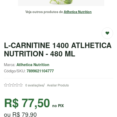
EMAGRECEDORES
Veja outros produtos de
Atlhetica Nutrition
ENERGIA
MASSA
MUSCULAR
L-CARNITINE 1400 ATLHETICA
SAÚDE /
NUTRITION - 480 ML
NATURAIS
Marca:
Atlhetica Nutrition
SALE
Código/SKU:
7899621104777
/
0 avaliações
Avaliar Produto
CENTRAL
ATENDIMENTO
R$ 77,50
no PIX
(37) 9
ou R$ 79,90
9957-