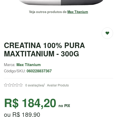
EMAGRECEDORES
Veja outros produtos de
Max Titanium
ENERGIA
MASSA
MUSCULAR
CREATINA 100% PURA
SAÚDE /
MAXTITANIUM - 300G
NATURAIS
Marca:
Max Titanium
SALE
Código/SKU:
060228837367
/
0 avaliações
Avaliar Produto
CENTRAL
ATENDIMENTO
R$ 184,20
no PIX
(37) 9
ou R$ 189,90
9957-