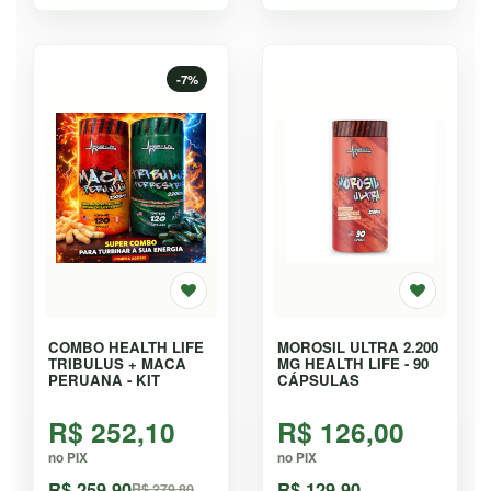
-7%
COMBO HEALTH LIFE
MOROSIL ULTRA 2.200
TRIBULUS + MACA
MG HEALTH LIFE - 90
PERUANA - KIT
CÁPSULAS
R$ 252,10
R$ 126,00
no PIX
no PIX
R$ 259,90
R$ 129,90
R$ 279,80