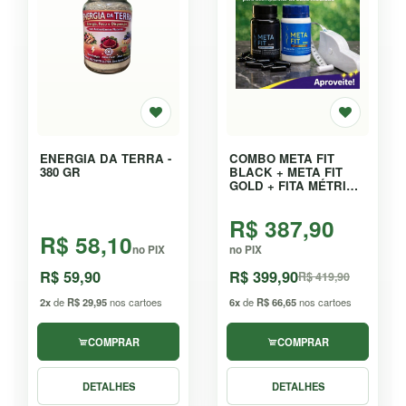
ENERGIA DA TERRA -
COMBO META FIT
380 GR
BLACK + META FIT
GOLD + FITA MÉTRICA
AUTOMÁTICA - KIT
R$ 387,90
R$ 58,10
no PIX
no PIX
R$ 59,90
R$ 399,90
R$ 419,90
2x
de
R$ 29,95
nos cartoes
6x
de
R$ 66,65
nos cartoes
COMPRAR
COMPRAR
DETALHES
DETALHES