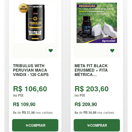
TRIBULUS WITH
META FIT BLACK
PERUVIAN MACA
ERUSMED + FITA
VINDIX - 120 CAPS
MÉTRICA
AUTOMÁTICA - 40
CÁPSULAS
R$ 106,60
R$ 203,60
no PIX
no PIX
R$ 109,90
R$ 209,90
5x
de
R$ 21,98
nos cartoes
6x
de
R$ 34,98
nos cartoes
COMPRAR
COMPRAR