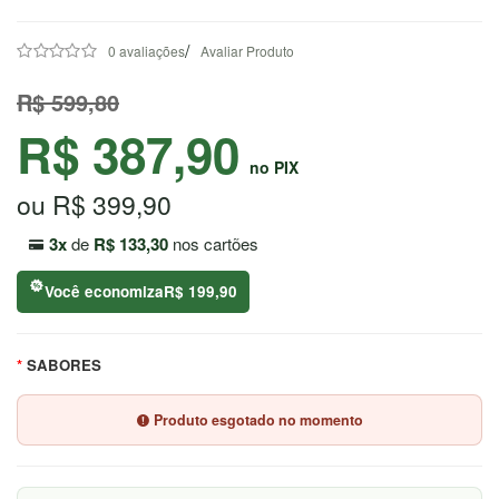
7044
/
0 avaliações
Avaliar Produto
Chat
WhatsApp
R$ 599,80
Envie-
R$ 387,90
nos uma
no PIX
mensagem
ou R$ 399,90
3x
de
R$ 133,30
nos cartões
Você economiza
R$ 199,90
SABORES
Produto esgotado no momento