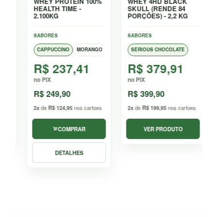
WHEY PROTEIN 100%
NITRO WHEY
WH
HEALTH TIME - 900G
PROTEIN 100%
SK
ISOLADO EHP - 900G
SABORES
SABORES
SA
MORANGO
CAPPUCCINO
CHOCOTINE
BAUNILHA
CHOCOLATE
COCO
LEITINHO
CONFETE
BANANA
COOKI
M
R$ 132,91
R$ 189,91
R
no PIX
no PIX
no 
R$ 139,90
R$ 199,90
R$
R$ 279,90
2x
de
R$ 69,95
nos cartoes
2x
de
R$ 99,95
nos cartoes
2x
d
COMPRAR
VER PRODUTO
DETALHES