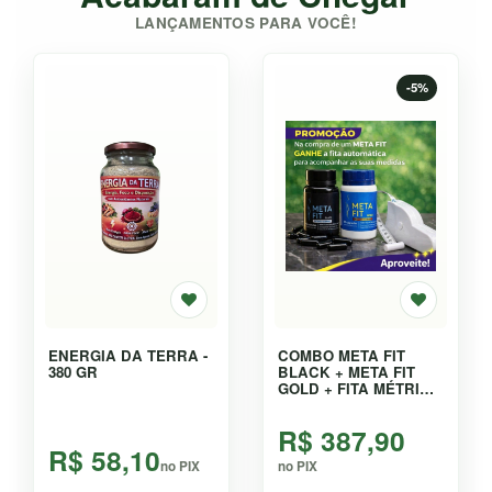
LANÇAMENTOS PARA VOCÊ!
-5%
ENERGIA DA TERRA -
COMBO META FIT
380 GR
BLACK + META FIT
GOLD + FITA MÉTRICA
AUTOMÁTICA - KIT
R$ 387,90
R$ 58,10
no PIX
no PIX