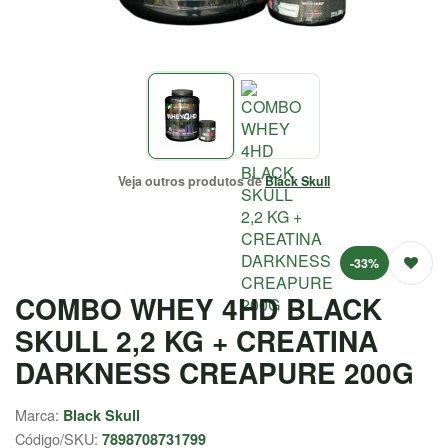
EMAGRECEDORES
ENERGIA
MASSA
MUSCULAR
Veja outros produtos de
Black Skull
SAÚDE /
NATURAIS
SALE
-33%
COMBO WHEY 4HD BLACK
SKULL 2,2 KG + CREATINA
CENTRAL
ATENDIMENTO
DARKNESS CREAPURE 200G
(37) 9
Marca:
Black Skull
9957-
Código/SKU:
7898708731799