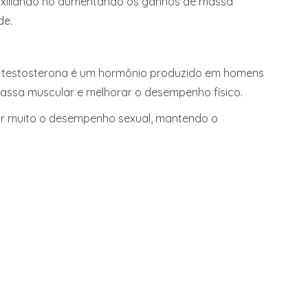
r auxiliando no aumentando os ganhos de massa
de.
e. A testosterona é um hormônio produzido em homens
assa muscular e melhorar o desempenho físico.
rar muito o desempenho sexual, mantendo o