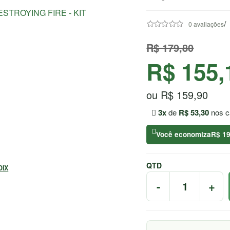
/
0 avaliações
R$ 179,80
R$ 155,
ou R$ 159,90
3x
de
R$ 53,30
nos c
Você economiza
R$ 19
QTD
DIX
-
+