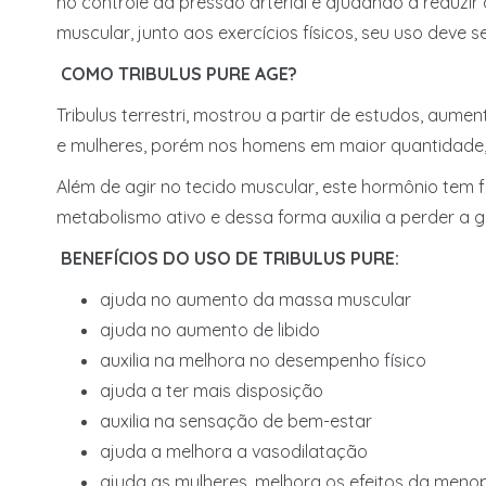
no controle da pressão arterial e ajudando a reduzir
muscular, junto aos exercícios físicos, seu uso dev
COMO TRIBULUS PURE AGE?
Tribulus terrestri, mostrou a partir de estudos, au
e mulheres, porém nos homens em maior quantidade,
Além de agir no tecido muscular, este hormônio tem
metabolismo ativo e dessa forma auxilia a perder a g
BENEFÍCIOS DO USO DE TRIBULUS PURE:
ajuda no aumento da massa muscular
ajuda no aumento de libido
auxilia na melhora no desempenho físico
ajuda a ter mais disposição
auxilia na sensação de bem-estar
ajuda a melhora a vasodilatação
ajuda as mulheres, melhora os efeitos da men