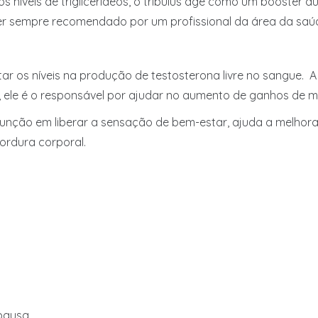
 os níveis de triglicerídeos, o tribulus age como um booste
e ser sempre recomendado por um profissional da área da saú
mentar os níveis na produção de testosterona livre no sangu
 ele é o responsável por ajudar no aumento de ganhos de m
 função em liberar a sensação de bem-estar, ajuda a melho
ordura corporal.
opausa