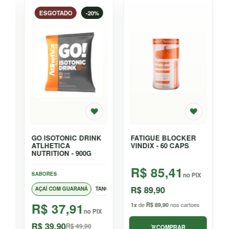
ESGOTADO
-20%
GO ISOTONIC DRINK
FATIGUE BLOCKER
ATLHETICA
VINDIX - 60 CAPS
NUTRITION - 900G
R$ 85,41
SABORES
no PIX
R$ 89,90
IMÃO E GENGIBRE
AÇAÍ COM GUARANÁ
TANGERINA
LIMA LIMÃO
R$ 37,91
1x
de
R$ 89,90
nos cartoes
no PIX
R$ 39,90
R$ 49,90
COMPRAR