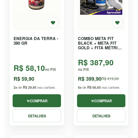
ENERGIA DA TERRA -
COMBO META FIT
380 GR
BLACK + META FIT
GOLD + FITA MÉTRICA
AUTOMÁTICA - KIT
R$ 387,90
R$ 58,10
no PIX
no PIX
R$ 59,90
R$ 399,90
R$ 419,90
2x
de
R$ 29,95
nos cartoes
6x
de
R$ 66,65
nos cartoes
COMPRAR
COMPRAR
DETALHES
DETALHES