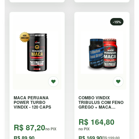
-15%
MACA PERUANA
COMBO VINDIX
POWER TURBO
TRIBULUS COM FENO
VINDIX - 120 CAPS
GREGO + MACA
PERUANA - KIT
R$ 164,80
R$ 87,20
no PIX
no PIX
R$ 89,90
R$ 169,90
R$ 199,80