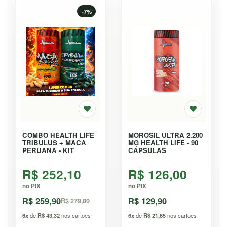
-7%
COMBO HEALTH LIFE
MOROSIL ULTRA 2.200
TRIBULUS + MACA
MG HEALTH LIFE - 90
PERUANA - KIT
CÁPSULAS
R$ 252,10
R$ 126,00
no PIX
no PIX
R$ 259,90
R$ 129,90
R$ 279,80
6x
de
R$ 43,32
nos cartoes
6x
de
R$ 21,65
nos cartoes