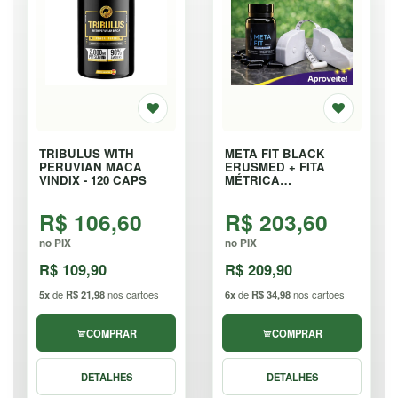
TRIBULUS WITH
META FIT BLACK
PERUVIAN MACA
ERUSMED + FITA
VINDIX - 120 CAPS
MÉTRICA
AUTOMÁTICA - 40
CÁPSULAS
R$ 106,60
R$ 203,60
no PIX
no PIX
R$ 109,90
R$ 209,90
5x
de
R$ 21,98
nos cartoes
6x
de
R$ 34,98
nos cartoes
COMPRAR
COMPRAR
DETALHES
DETALHES