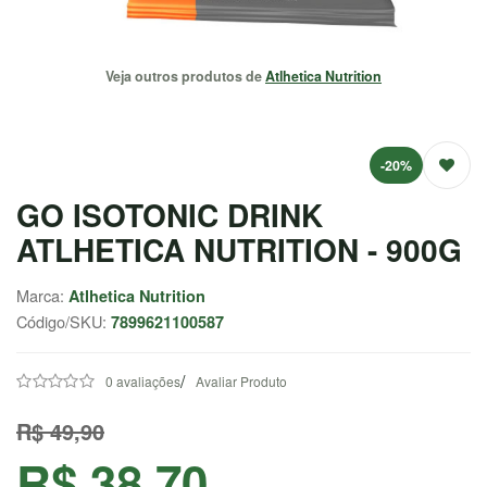
EMAGRECEDORES
Veja outros produtos de
Atlhetica Nutrition
ENERGIA
MASSA
MUSCULAR
-20%
GO ISOTONIC DRINK
SAÚDE /
NATURAIS
ATLHETICA NUTRITION - 900G
SALE
Marca:
Atlhetica Nutrition
Código/SKU:
7899621100587
CENTRAL
/
ATENDIMENTO
0 avaliações
Avaliar Produto
R$ 49,90
(37) 9
R$ 38,70
9957-