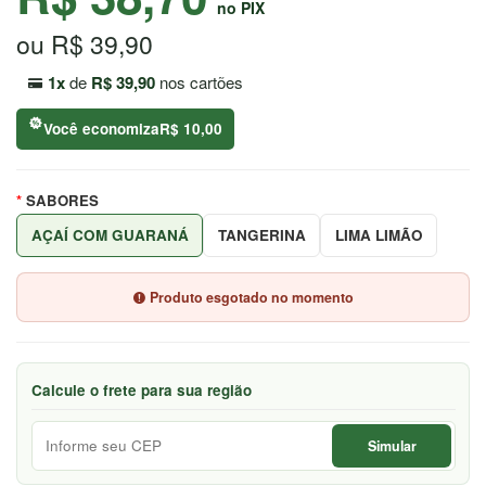
no PIX
7044
ou R$ 39,90
Chat
WhatsApp
1x
de
R$ 39,90
nos cartões
Envie-
Você economiza
R$ 10,00
nos uma
mensagem
SABORES
AÇAÍ COM GUARANÁ
TANGERINA
LIMA LIMÃO
Produto esgotado no momento
Calcule o frete para sua região
Simular