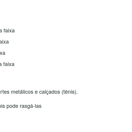
 a faixa
aixa
ixa
a faixa
es metálicos e calçados (tênis).
ois pode rasgá-las