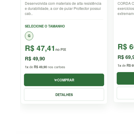
stência
CORDA CROSSFIT PROFISSIONAL Ideal para
Luvas Ma
 possui
exercícios aeróbicos. Produto resistente e
proporci
extremamente dur..
nos trei..
SELECI
P
M
R$ 66,41
R$ 
no PIX
R$ 69,90
R$ 49
1x
de
R$ 69,90
nos cartoes
1x
de
R$ 
COMPRAR
DETALHES