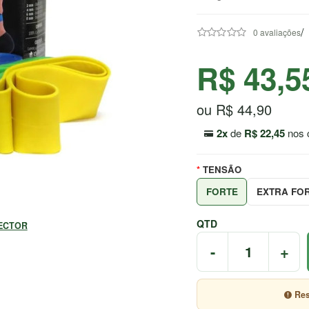
/
0 avaliações
R$ 43,5
ou R$ 44,90
2x
de
R$ 22,45
nos 
TENSÃO
FORTE
EXTRA FO
QTD
ECTOR
-
+
Res