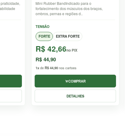
Fortalecimento dos músculos dos braços,
C
braços,
ombro, peito e costas.Intensidade: leve / médio
Mu
/ fort..
qu
TENSÃO
C
MÉDIA
FORTE
R$ 113,91
R
no PIX
R$ 119,90
R
2x
de
R$ 59,95
nos cartoes
1x
COMPRAR
DETALHES