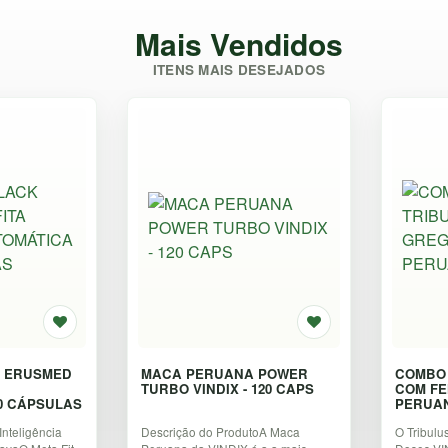
Mais Vendidos
ITENS MAIS DESEJADOS
K ERUSMED
MACA PERUANA POWER
COMBO 
TURBO VINDIX - 120 CAPS
COM FE
40 CÁPSULAS
nteligência
Descrição do ProdutoA Maca
O Tribulu