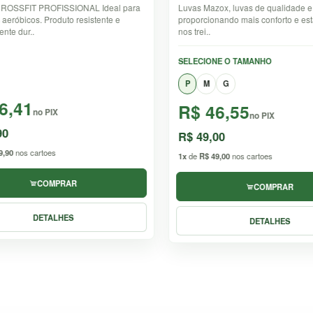
zox, luvas de qualidade e praticidade,
Mini Rubber BandIndicado para o
onando mais conforto e estabilidade
fortalecimento dos músculos dos 
ombros, pernas e regiões d..
ONE O TAMANHO
TENSÃO
G
FORTE
EXTRA FORTE
46,55
R$ 42,66
no PIX
no PIX
,00
R$ 44,90
49,00
nos cartoes
1x
de
R$ 44,90
nos cartoes
COMPRAR
COMPRAR
DETALHES
DETALHES